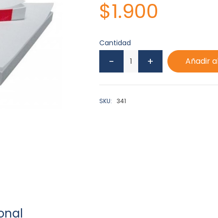
$
1.900
Cantidad
Añadir a
SKU:
341
onal