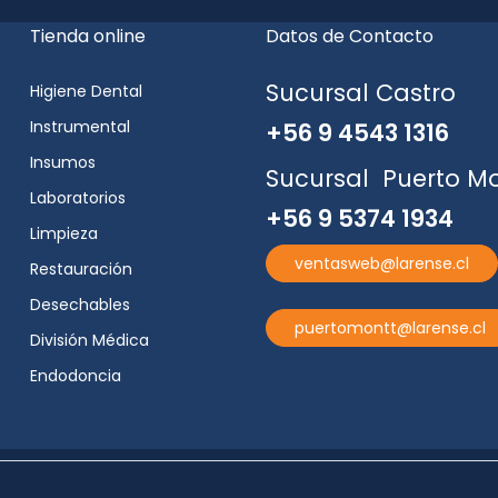
Tienda online
Datos de Contacto
Sucursal Castro
Higiene Dental
Instrumental
+56 9 4543 1316
Insumos
Sucursal Puerto M
Laboratorios
+56 9 5374 1934
Limpieza
ventasweb@larense.cl
Restauración
Desechables
puertomontt@larense.cl
División Médica
Endodoncia