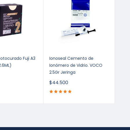
otocurado Fuji A3
Ionoseal Cemento de
Keta
2.6ML)
Ionómero de Vidrio. VOCO
2.5Gr Jeringa
$
44.500
$
50