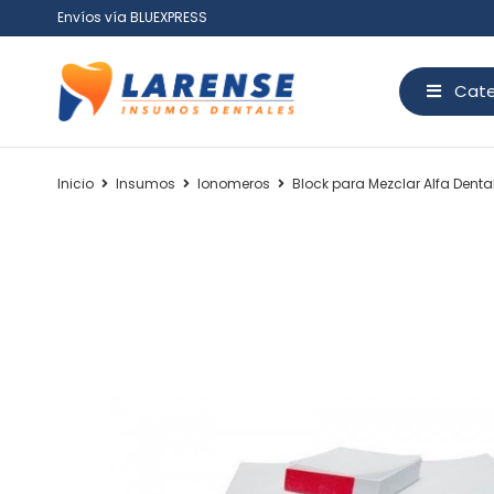
Envíos vía BLUEXPRESS
Cate
Inicio
Insumos
Ionomeros
Block para Mezclar Alfa Denta