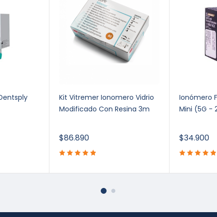
Dentsply
Kit Vitremer Ionomero Vidrio
Ionómero F
Modificado Con Resina 3m
Mini (5G - 
$
86.890
$
34.900