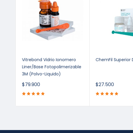
Vitrebond Vidrio Ionomero
ChemFil Superior 
Liner/Base Fotopolimerizable
3M (Polvo-Liquido)
$
79.900
$
27.500