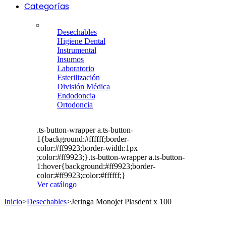
Categorías
Desechables
Higiene Dental
Instrumental
Insumos
Laboratorio
Esterilización
División Médica
Endodoncia
Ortodoncia
.ts-button-wrapper a.ts-button-
1{background:#ffffff;border-
color:#ff9923;border-width:1px
;color:#ff9923;}.ts-button-wrapper a.ts-button-
1:hover{background:#ff9923;border-
color:#ff9923;color:#ffffff;}
Ver catálogo
Inicio
>
Desechables
>
Jeringa Monojet Plasdent x 100
Agotado