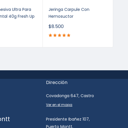
DE
siva Ultra Para
Jeringa Carpule Con
Anes
ental 40g Fresh Up
Hemosuctor
T.P 
$
8.500
$
24
Dirección
Covadonga 647, Castro
Ver en el mapa
ontt
Presidente Ibañez 107,
Puerto Montt.