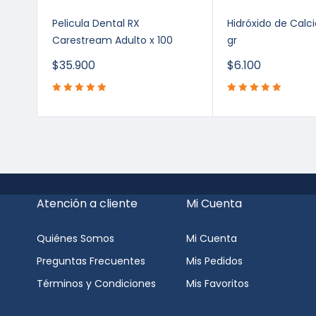
E 2%
Pelicula Dental RX
Hidróxido de Calci
Carestream Adulto x 100
gr
$
35.900
$
6.100
Atención a cliente
Mi Cuenta
Quiénes Somos
Mi Cuenta
Preguntas Frecuentes
Mis Pedidos
Términos y Condiciones
Mis Favoritos