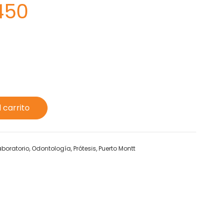
450
l carrito
aboratorio
,
Odontología
,
Prótesis
,
Puerto Montt