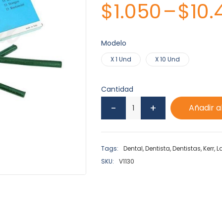
$
1.050
–
$
10.
Modelo
X 1 Und
X 10 Und
Cantidad
Añadir a
Tags:
Dental
,
Dentista
,
Dentistas
,
Kerr
,
L
SKU:
V1130