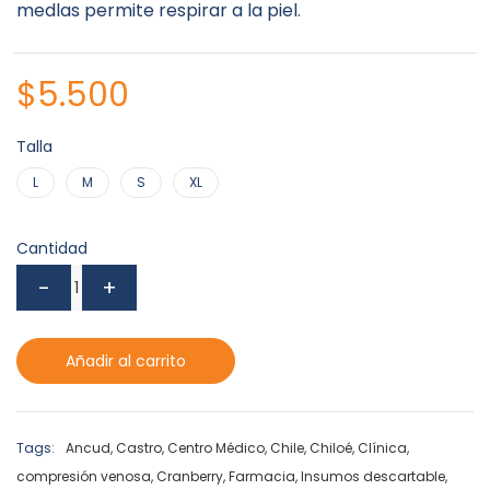
medlas permite respirar a la piel.
$
5.500
Talla
L
M
S
XL
Cantidad
Añadir al carrito
Tags:
Ancud
,
Castro
,
Centro Médico
,
Chile
,
Chiloé
,
Clínica
,
compresión venosa
,
Cranberry
,
Farmacia
,
Insumos descartable
,