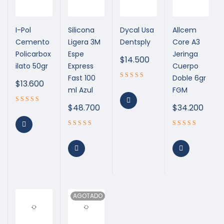
I-Pol
Silicona
Dycal Usa
Allcem
Cemento
Ligera 3M
Dentsply
Core A3
Policarbox
Espe
Jeringa
$
14.500
ilato 50gr
Express
Cuerpo
Fast 100
Doble 6gr
$
13.600
ml Azul
FGM
$
48.700
$
34.200
AGOTADO