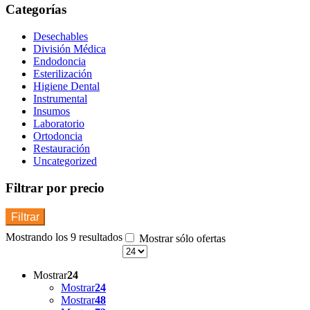
Categorías
Desechables
División Médica
Endodoncia
Esterilización
Higiene Dental
Instrumental
Insumos
Laboratorio
Ortodoncia
Restauración
Uncategorized
Filtrar por precio
Filtrar
Mostrando los 9 resultados
Mostrar sólo ofertas
Mostrar
24
Mostrar
24
Mostrar
48