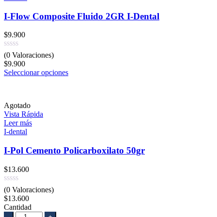
I-Flow Composite Fluido 2GR I-Dental
$
9.900
(0 Valoraciones)
$
9.900
Seleccionar opciones
Agotado
Vista Rápida
Leer más
I-dental
I-Pol Cemento Policarboxilato 50gr
$
13.600
(0 Valoraciones)
$
13.600
Cantidad
Cantidad