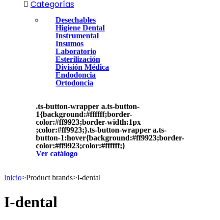
Categorías
Desechables
Higiene Dental
Instrumental
Insumos
Laboratorio
Esterilización
División Médica
Endodoncia
Ortodoncia
.ts-button-wrapper a.ts-button-
1{background:#ffffff;border-
color:#ff9923;border-width:1px
;color:#ff9923;}.ts-button-wrapper a.ts-
button-1:hover{background:#ff9923;border-
color:#ff9923;color:#ffffff;}
Ver catálogo
Inicio
>
Product brands
>
I-dental
I-dental