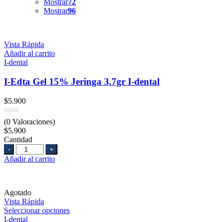
Mostrar
72
Mostrar
96
Vista Rápida
Añadir al carrito
I-dental
I-Edta Gel 15% Jeringa 3.7gr I-dental
$
5.900
(0 Valoraciones)
$
5.900
Cantidad
Cantidad
Añadir al carrito
Agotado
Vista Rápida
Seleccionar opciones
I-dental