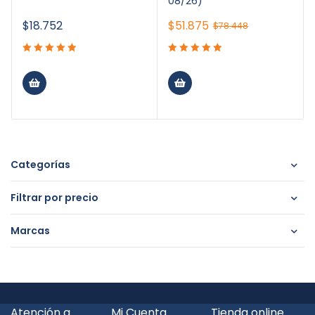
08/26)
$
18.752
$
51.875
$
78.448
Categorías
Filtrar por precio
Marcas
Atención a
Mi Cuenta
Tienda online