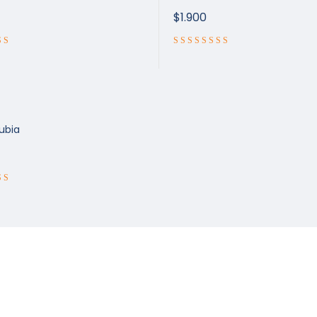
$
1.900
ubia