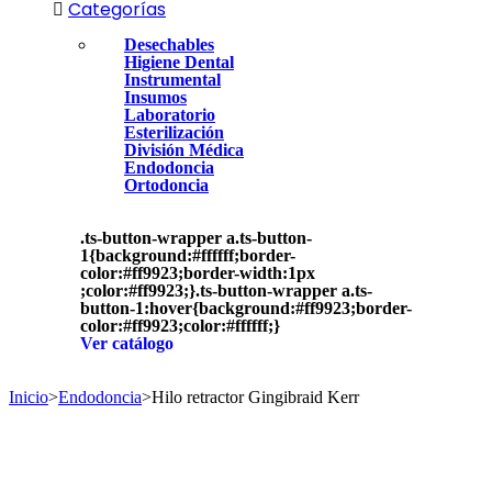
Categorías
Desechables
Higiene Dental
Instrumental
Insumos
Laboratorio
Esterilización
División Médica
Endodoncia
Ortodoncia
.ts-button-wrapper a.ts-button-
1{background:#ffffff;border-
color:#ff9923;border-width:1px
;color:#ff9923;}.ts-button-wrapper a.ts-
button-1:hover{background:#ff9923;border-
color:#ff9923;color:#ffffff;}
Ver catálogo
Inicio
>
Endodoncia
>
Hilo retractor Gingibraid Kerr