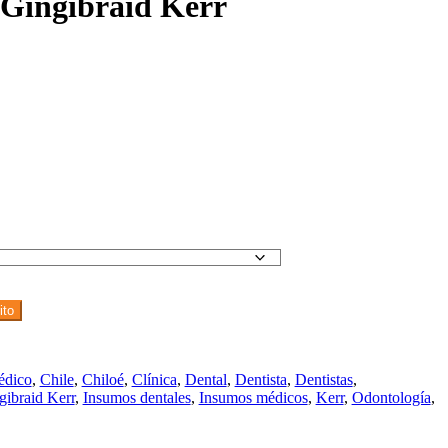
r Gingibraid Kerr
ito
édico
,
Chile
,
Chiloé
,
Clínica
,
Dental
,
Dentista
,
Dentistas
,
gibraid Kerr
,
Insumos dentales
,
Insumos médicos
,
Kerr
,
Odontología
,