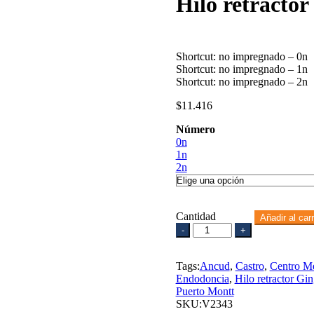
Hilo retracto
Shortcut: no impregnado – 0n
Shortcut: no impregnado – 1n
Shortcut: no impregnado – 2n
$
11.416
Número
0n
1n
2n
Cantidad
Añadir al carr
Hilo
retractor
Gingibraid
Tags:
Kerr
Ancud
,
Castro
,
Centro M
Endodoncia
cantidad
,
Hilo retractor Gin
Puerto Montt
SKU:
V2343