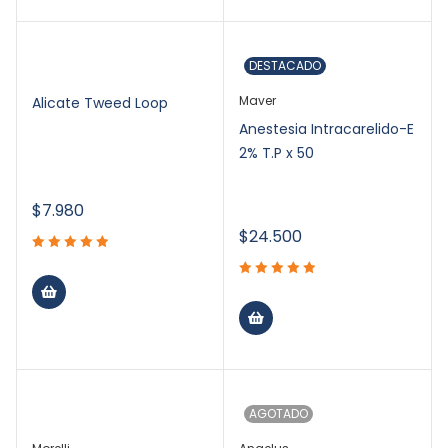
DESTACADO
Maver
Alicate Tweed Loop
Anestesia Intracarelido-E
2% T.P x 50
$
7.980
$
24.500
AGOTADO