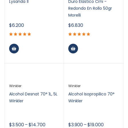
Lysanda 1l
Duro Elastico Crni -
Redondo En Rollo 50gr
Morelli
$
6.200
$
6.830
Winkler
Winkler
Alcohol Desnat 70° 1L, 5L
Alcohol Isopropilico 70°
Winkler
Winkler
$
3.500
–
$
14.700
$
3.900
–
$
19.000