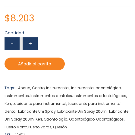
$
8.203
Cantidad
Añadir al carrito
Tags:
Ancud
,
Castro
,
Instrumental
,
Instrumental odontológico
,
instrumentos
,
Instrumentos dentales
,
instrumentos odontológicos
,
Kerr
,
Lubricante para instrumental
,
Lubricante para instrumental
dental
,
Lubricante Uni Spray
,
Lubricante Uni Spray 200ml
,
Lubricante
Uni Spray 200ml Kerr
,
Odontología
,
Odontológico
,
Odontológicos
,
Puerto Montt
,
Puerto Varas
,
Quellón
SKU:
134111