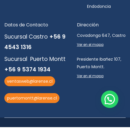
Endodoncia
Datos de Contacto
Dirección
Covadonga 647, Castro
Sucursal Castro
+56 9
Ver en el mapa
4543 1316
Sucursal Puerto Montt
Presidente Ibañez 107,
Puerto Montt.
+56 9 5374 1934
Ver en el mapa
ventasweb@larense.cl
puertomontt@larense.cl