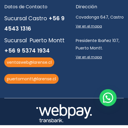
Datos de Contacto
Dirección
Covadonga 647, Castro
Sucursal Castro
+56 9
Ver en el mapa
4543 1316
Sucursal Puerto Montt
Presidente Ibañez 107,
Puerto Montt.
+56 9 5374 1934
Ver en el mapa
ventasweb@larense.cl
puertomontt@larense.cl