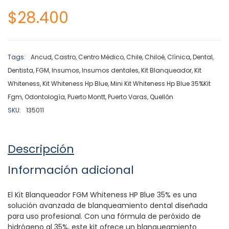
$
28.400
Tags:
Ancud
,
Castro
,
Centro Médico
,
Chile
,
Chiloé
,
Clínica
,
Dental
,
Dentista
,
FGM
,
Insumos
,
Insumos dentales
,
Kit Blanqueador
,
Kit
Whiteness
,
Kit Whiteness Hp Blue
,
Mini Kit Whiteness Hp Blue 35%Kit
Fgm
,
Odontología
,
Puerto Montt
,
Puerto Varas
,
Quellón
SKU:
135011
Descripción
Información adicional
El Kit Blanqueador FGM Whiteness HP Blue 35% es una
solución avanzada de blanqueamiento dental diseñada
para uso profesional. Con una fórmula de peróxido de
hidrógeno al 35%, este kit ofrece un blanqueamiento