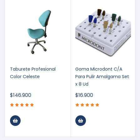
Taburete Profesional
Goma Microdont C/A
Color Celeste
Para Pulir Amalgama Set
x 8 Ud
$
146.900
$
16.900