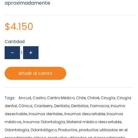
aproximadamente
$
4.150
Cantidad
Añadir al carrito
Tags:
Ancud
,
Castro
,
Centro Médico
,
Chile
,
Chiloé
,
Cirugía
,
Cirugía
dental
,
Clínica
,
Cranberry
,
Dentista
,
Dentistas
,
Farmacia
,
Insumo
desechable
,
Insumos dentales
,
Insumos descartable
,
Insumos
médicos
,
Insumos Odontología
,
Material médico descartable
,
Odontología
,
Odontológico
,
Productos
,
productos utilizados en el
procedimiento clínico
,
productos utilizados en el procedimiento