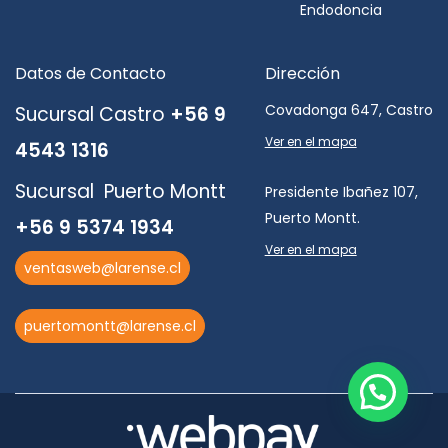
Endodoncia
Datos de Contacto
Dirección
Covadonga 647, Castro
Sucursal Castro
+56 9
Ver en el mapa
4543 1316
Sucursal Puerto Montt
Presidente Ibañez 107,
Puerto Montt.
+56 9 5374 1934
Ver en el mapa
ventasweb@larense.cl
puertomontt@larense.cl