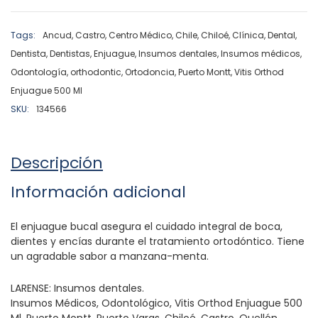
Tags:
Ancud
,
Castro
,
Centro Médico
,
Chile
,
Chiloé
,
Clínica
,
Dental
,
Dentista
,
Dentistas
,
Enjuague
,
Insumos dentales
,
Insumos médicos
,
Odontología
,
orthodontic
,
Ortodoncia
,
Puerto Montt
,
Vitis Orthod
Enjuague 500 Ml
SKU:
134566
Descripción
Información adicional
El enjuague bucal asegura el cuidado integral de boca,
dientes y encías durante el tratamiento ortodóntico. Tiene
un agradable sabor a manzana-menta.
LARENSE: Insumos dentales.
Insumos Médicos, Odontológico, Vitis Orthod Enjuague 500
Ml, Puerto Montt, Puerto Varas, Chiloé, Castro, Quellón,