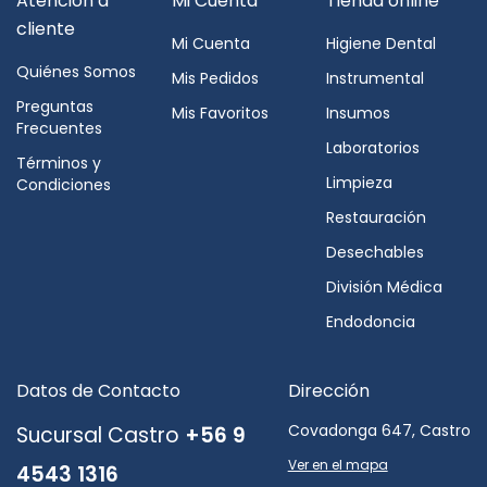
Atención a
Mi Cuenta
Tienda online
cliente
Mi Cuenta
Higiene Dental
Quiénes Somos
Mis Pedidos
Instrumental
Preguntas
Mis Favoritos
Insumos
Frecuentes
Laboratorios
Términos y
Limpieza
Condiciones
Restauración
Desechables
División Médica
Endodoncia
Datos de Contacto
Dirección
Covadonga 647, Castro
Sucursal Castro
+56 9
Ver en el mapa
4543 1316