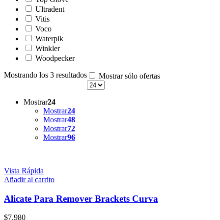
Ultradent
Vitis
Voco
Waterpik
Winkler
Woodpecker
Mostrando los 3 resultados
Mostrar sólo ofertas
Mostrar
24
Mostrar
24
Mostrar
48
Mostrar
72
Mostrar
96
Vista Rápida
Añadir al carrito
Alicate Para Remover Brackets Curva
$
7.980