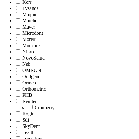
Kerr
Lysanda
Maquira
Marche
Maver
Microdont
Morelli
Muncare
Nipro
NovoSalud
Nsk
OMRON
Oralgene
Ormco
Orthometric
PHB
Reutter
Cranberry
Rogin
Sdi
SkyDent
Tealth
Top Glove