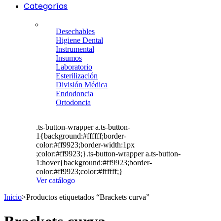
Categorías
Desechables
Higiene Dental
Instrumental
Insumos
Laboratorio
Esterilización
División Médica
Endodoncia
Ortodoncia
.ts-button-wrapper a.ts-button-
1{background:#ffffff;border-
color:#ff9923;border-width:1px
;color:#ff9923;}.ts-button-wrapper a.ts-button-
1:hover{background:#ff9923;border-
color:#ff9923;color:#ffffff;}
Ver catálogo
Inicio
>
Productos etiquetados “Brackets curva”