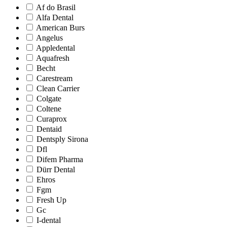
Af do Brasil
Alfa Dental
American Burs
Angelus
Appledental
Aquafresh
Becht
Carestream
Clean Carrier
Colgate
Coltene
Curaprox
Dentaid
Dentsply Sirona
Dfl
Difem Pharma
Dürr Dental
Ehros
Fgm
Fresh Up
Gc
I-dental