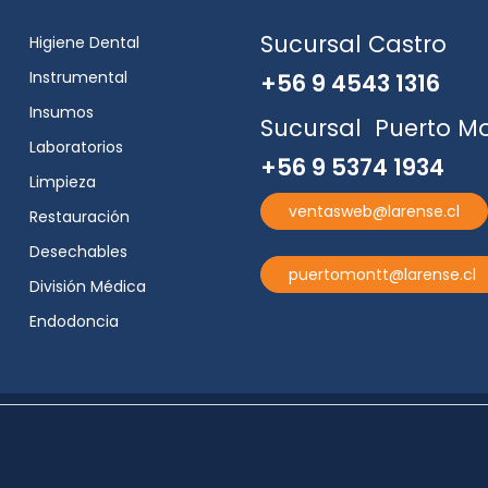
Sucursal Castro
Higiene Dental
Instrumental
+56 9 4543 1316
Insumos
Sucursal Puerto M
Laboratorios
+56 9 5374 1934
Limpieza
ventasweb@larense.cl
Restauración
Desechables
puertomontt@larense.cl
División Médica
Endodoncia