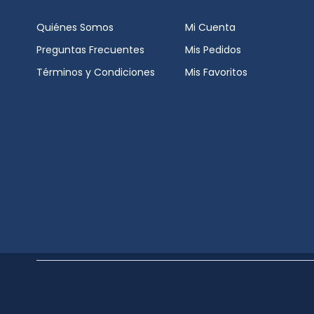
Coltene
Quiénes Somos
Mi Cuenta
Curaprox
Preguntas Frecuentes
Mis Pedidos
Términos y Condiciones
Mis Favoritos
Dentaid
Dentsply Sirona
Dfl
Difem Pharma
Dürr Dental
Ehros
Fgm
Fresh Up
Gc
I-dental