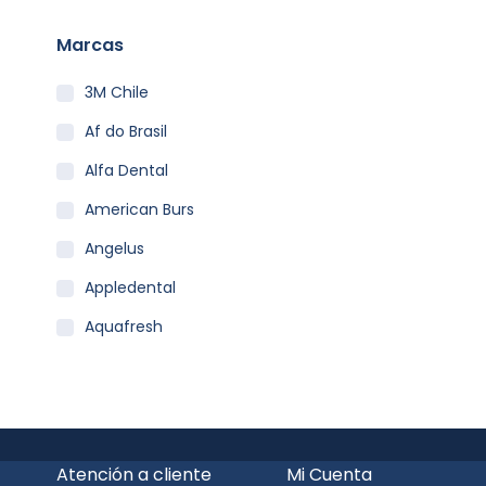
Marcas
3M Chile
Af do Brasil
Alfa Dental
American Burs
Angelus
Appledental
Aquafresh
Becht
Carestream
Clean Carrier
Atención a cliente
Mi Cuenta
Colgate