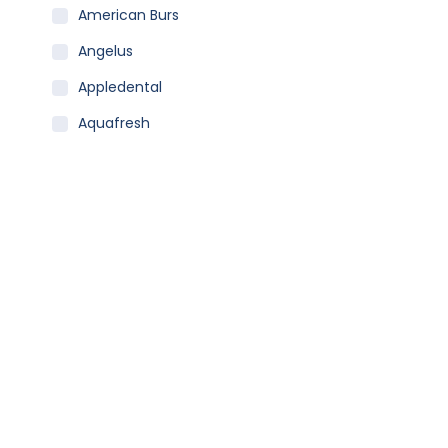
American Burs
Angelus
Appledental
Aquafresh
Becht
Carestream
Clean Carrier
Colgate
Coltene
Curaprox
Dentaid
Dentsply Sirona
Dfl