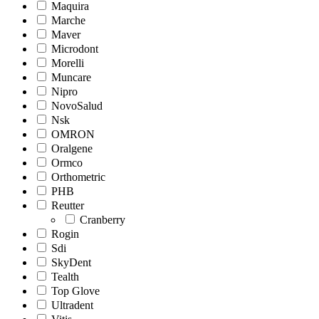
Maquira
Marche
Maver
Microdont
Morelli
Muncare
Nipro
NovoSalud
Nsk
OMRON
Oralgene
Ormco
Orthometric
PHB
Reutter
Cranberry
Rogin
Sdi
SkyDent
Tealth
Top Glove
Ultradent