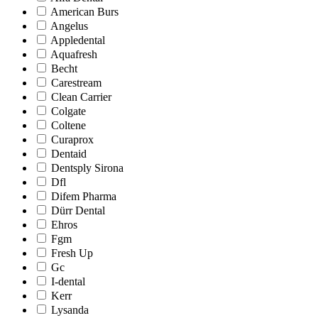
American Burs
Angelus
Appledental
Aquafresh
Becht
Carestream
Clean Carrier
Colgate
Coltene
Curaprox
Dentaid
Dentsply Sirona
Dfl
Difem Pharma
Dürr Dental
Ehros
Fgm
Fresh Up
Gc
I-dental
Kerr
Lysanda