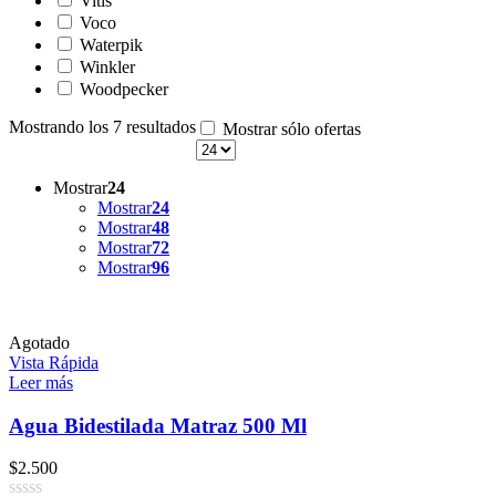
Vitis
Voco
Waterpik
Winkler
Woodpecker
Mostrando los 7 resultados
Mostrar sólo ofertas
Mostrar
24
Mostrar
24
Mostrar
48
Mostrar
72
Mostrar
96
Agotado
Vista Rápida
Leer más
Agua Bidestilada Matraz 500 Ml
$
2.500