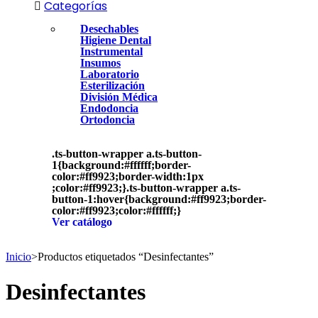
Categorías
Desechables
Higiene Dental
Instrumental
Insumos
Laboratorio
Esterilización
División Médica
Endodoncia
Ortodoncia
.ts-button-wrapper a.ts-button-
1{background:#ffffff;border-
color:#ff9923;border-width:1px
;color:#ff9923;}.ts-button-wrapper a.ts-
button-1:hover{background:#ff9923;border-
color:#ff9923;color:#ffffff;}
Ver catálogo
Inicio
>
Productos etiquetados “Desinfectantes”
Desinfectantes