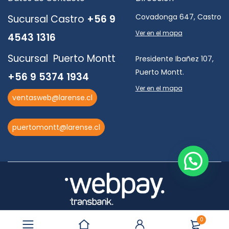
Covadonga 647, Castro
Sucursal Castro
+56 9
Ver en el mapa
4543 1316
Sucursal Puerto Montt
Presidente Ibañez 107,
Puerto Montt.
+56 9 5374 1934
Ver en el mapa
ventasweb@larense.cl
puertomontt@larense.cl
0