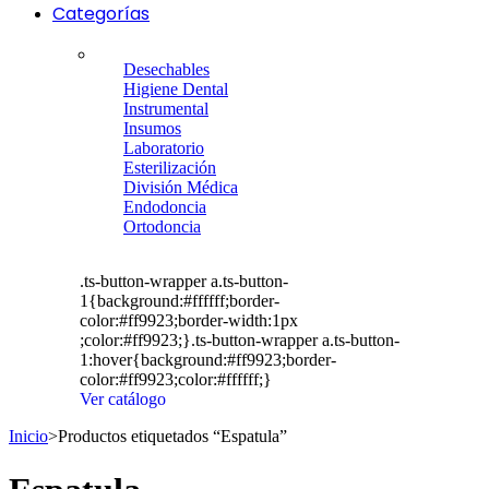
Categorías
Desechables
Higiene Dental
Instrumental
Insumos
Laboratorio
Esterilización
División Médica
Endodoncia
Ortodoncia
.ts-button-wrapper a.ts-button-
1{background:#ffffff;border-
color:#ff9923;border-width:1px
;color:#ff9923;}.ts-button-wrapper a.ts-button-
1:hover{background:#ff9923;border-
color:#ff9923;color:#ffffff;}
Ver catálogo
Inicio
>
Productos etiquetados “Espatula”