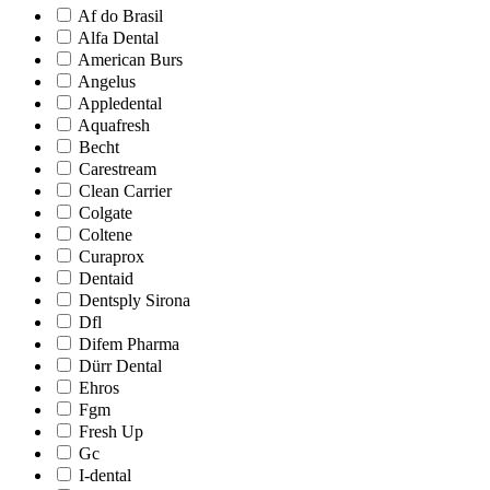
Af do Brasil
Alfa Dental
American Burs
Angelus
Appledental
Aquafresh
Becht
Carestream
Clean Carrier
Colgate
Coltene
Curaprox
Dentaid
Dentsply Sirona
Dfl
Difem Pharma
Dürr Dental
Ehros
Fgm
Fresh Up
Gc
I-dental