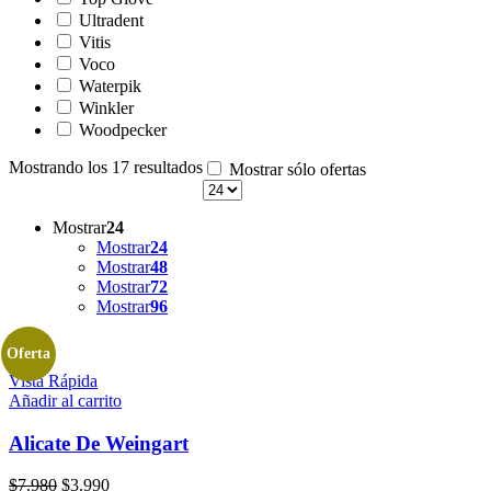
Ultradent
Vitis
Voco
Waterpik
Winkler
Woodpecker
Mostrando los 17 resultados
Mostrar sólo ofertas
Mostrar
24
Mostrar
24
Mostrar
48
Mostrar
72
Mostrar
96
Oferta
Vista Rápida
Añadir al carrito
Alicate De Weingart
El
El
$
7.980
$
3.990