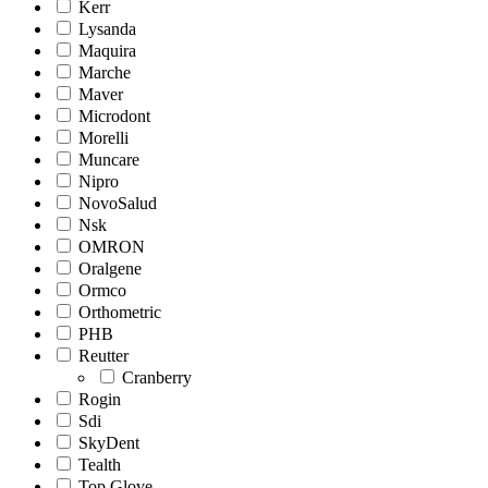
Kerr
Lysanda
Maquira
Marche
Maver
Microdont
Morelli
Muncare
Nipro
NovoSalud
Nsk
OMRON
Oralgene
Ormco
Orthometric
PHB
Reutter
Cranberry
Rogin
Sdi
SkyDent
Tealth
Top Glove