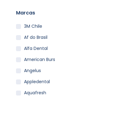
Marcas
3M Chile
Af do Brasil
Alfa Dental
American Burs
Angelus
Appledental
Aquafresh
Becht
Carestream
Clean Carrier
Colgate