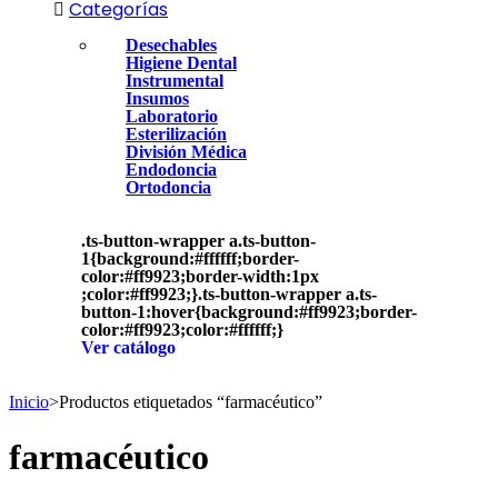
Categorías
Desechables
Higiene Dental
Instrumental
Insumos
Laboratorio
Esterilización
División Médica
Endodoncia
Ortodoncia
.ts-button-wrapper a.ts-button-
1{background:#ffffff;border-
color:#ff9923;border-width:1px
;color:#ff9923;}.ts-button-wrapper a.ts-
button-1:hover{background:#ff9923;border-
color:#ff9923;color:#ffffff;}
Ver catálogo
Inicio
>
Productos etiquetados “farmacéutico”
farmacéutico