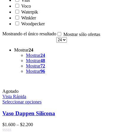
Vitis
Voco
Waterpik
Winkler
Woodpecker
Mostrando el único resultado
Mostrar sólo ofertas
Mostrar
24
Mostrar
24
Mostrar
48
Mostrar
72
Mostrar
96
Agotado
Vista Rápida
Seleccionar opciones
Vaso Dappen Silicona
$
1.600
–
$
2.200