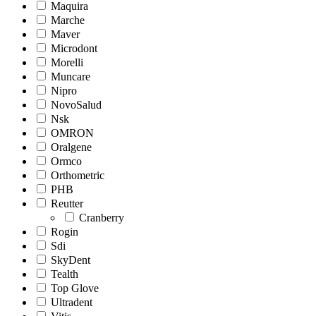
Maquira
Marche
Maver
Microdont
Morelli
Muncare
Nipro
NovoSalud
Nsk
OMRON
Oralgene
Ormco
Orthometric
PHB
Reutter
Cranberry
Rogin
Sdi
SkyDent
Tealth
Top Glove
Ultradent