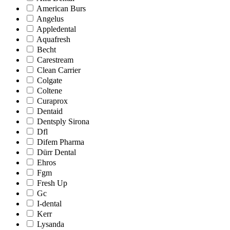
American Burs
Angelus
Appledental
Aquafresh
Becht
Carestream
Clean Carrier
Colgate
Coltene
Curaprox
Dentaid
Dentsply Sirona
Dfl
Difem Pharma
Dürr Dental
Ehros
Fgm
Fresh Up
Gc
I-dental
Kerr
Lysanda