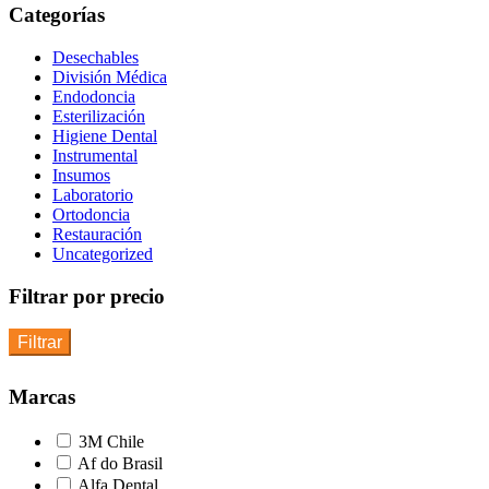
Categorías
Desechables
División Médica
Endodoncia
Esterilización
Higiene Dental
Instrumental
Insumos
Laboratorio
Ortodoncia
Restauración
Uncategorized
Filtrar por precio
Filtrar
Marcas
3M Chile
Af do Brasil
Alfa Dental