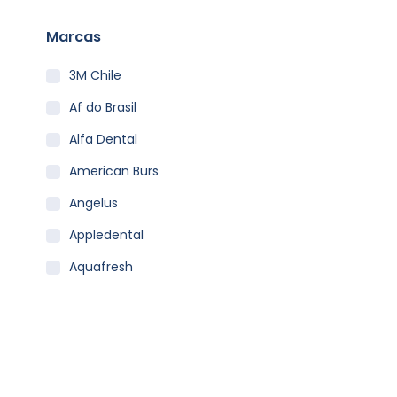
Marcas
3M Chile
Af do Brasil
Alfa Dental
American Burs
Angelus
Appledental
Aquafresh
Becht
Carestream
Clean Carrier
Colgate