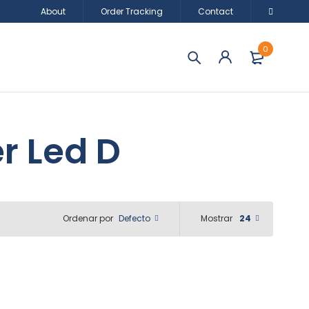
About
Order Tracking
Contact
0
r Led D
Defecto
Mostrar
24
Ordenar por