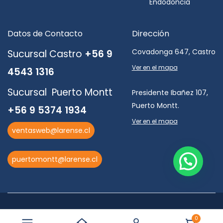
Endodoncia
Datos de Contacto
Dirección
Covadonga 647, Castro
Sucursal Castro
+56 9
Ver en el mapa
4543 1316
Sucursal Puerto Montt
Presidente Ibañez 107,
Puerto Montt.
+56 9 5374 1934
Ver en el mapa
ventasweb@larense.cl
puertomontt@larense.cl
0