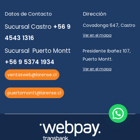
Datos de Contacto
Dirección
Covadonga 647, Castro
Sucursal Castro
+56 9
Ver en el mapa
4543 1316
Sucursal Puerto Montt
Presidente Ibañez 107,
Puerto Montt.
+56 9 5374 1934
Ver en el mapa
ventasweb@larense.cl
puertomontt@larense.cl