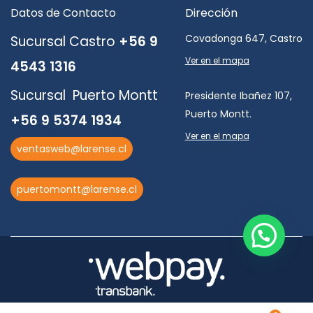
Datos de Contacto
Dirección
Covadonga 647, Castro
Sucursal Castro
+56 9
Ver en el mapa
4543 1316
Sucursal Puerto Montt
Presidente Ibañez 107,
Puerto Montt.
+56 9 5374 1934
Ver en el mapa
ventasweb@larense.cl
puertomontt@larense.cl