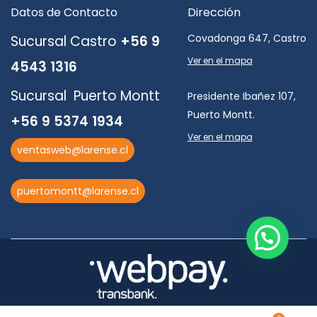
Datos de Contacto
Dirección
Covadonga 647, Castro
Sucursal Castro
+56 9
Ver en el mapa
4543 1316
Sucursal Puerto Montt
Presidente Ibañez 107,
Puerto Montt.
+56 9 5374 1934
Ver en el mapa
ventasweb@larense.cl
puertomontt@larense.cl