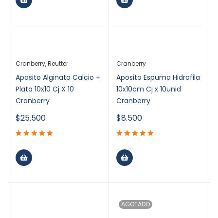
Cranberry
,
Reutter
Cranberry
Aposito Alginato Calcio +
Aposito Espuma Hidrofila
Plata 10x10 Cj X 10
10x10cm Cj x 10unid
Cranberry
Cranberry
$
25.500
$
8.500
AGOTADO