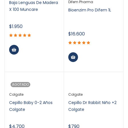
Difem Pharma
Baja Lenguas De Madera
X 100 Muncare
Bioenzim Pro Difem 1L
$
1.950
$
16.600
AGOTADO
Colgate
Colgate
Cepillo Baby 0-2 Años
Cepillo Dr Rabbit Niño +2
Colgate
Colgate
$
4.700
$
790