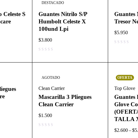
DESTACADO
o Celeste S
Guantes Nitrilo S/P
Guantes N
care
Humbolt Celeste X
Tresor N
100und Lpi
$
5.950
$
3.800
AGOTADO
OFERTA
liegues
Clean Carrier
Top Glove
re
Mascarilla 3 Pliegues
Guantes 
Clean Carrier
Glove Co
(OFERT
$
1.500
TALLA 
$
2.600
–
$
5