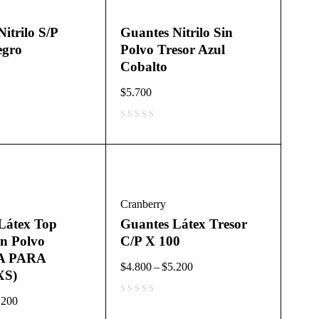
itrilo S/P
Guantes Nitrilo Sin
egro
Polvo Tresor Azul
Cobalto
$
5.700
Cranberry
Látex Top
Guantes Látex Tresor
n Polvo
C/P X 100
A PARA
$
4.800
–
$
5.200
XS)
.200