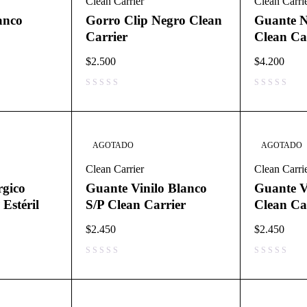
Clean Carrier
Clean Carri
anco
Gorro Clip Negro Clean
Guante Ni
Carrier
Clean Ca
$
2.500
$
4.200
AGOTADO
AGOTADO
Clean Carrier
Clean Carri
rgico
Guante Vinilo Blanco
Guante V
Estéril
S/P Clean Carrier
Clean Ca
$
2.450
$
2.450