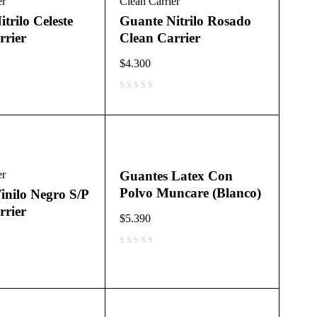
er
Clean Carrier
trilo Celeste
Guante Nitrilo Rosado
rrier
Clean Carrier
$
4.300
er
Guantes Latex Con
Polvo Muncare (Blanco)
inilo Negro S/P
rrier
$
5.390