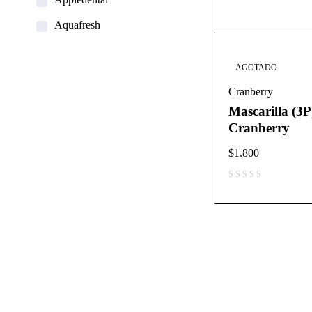
Aquafresh
Becht
AGOTADO
Carestream
Cranberry
Clean Carrier
Mascarilla (3P
Colgate
Cranberry
Coltene
$
1.800
Curaprox
Dentaid
Dentsply Sirona
Dfl
Difem Pharma
Dürr Dental