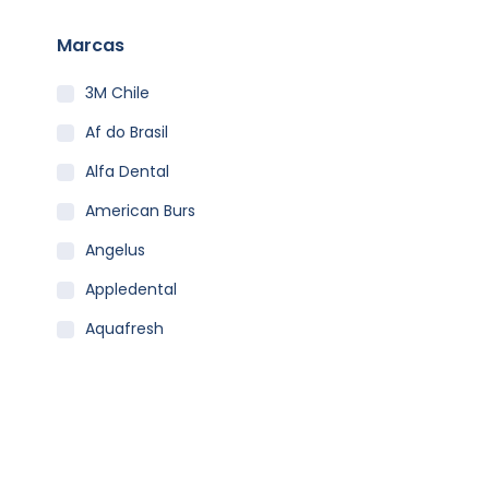
Marcas
3M Chile
Af do Brasil
Alfa Dental
American Burs
Angelus
Appledental
Aquafresh
Becht
Carestream
Clean Carrier
Colgate