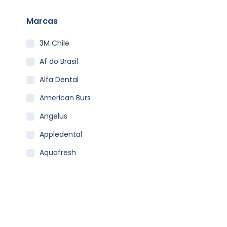
Marcas
3M Chile
Af do Brasil
Alfa Dental
American Burs
Angelus
Appledental
Aquafresh
Becht
Carestream
Clean Carrier
Colgate