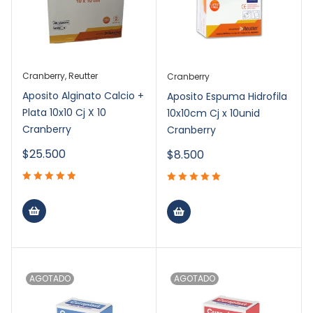
Cranberry
,
Reutter
Cranberry
Aposito Alginato Calcio +
Aposito Espuma Hidrofila
Plata 10x10 Cj X 10
10x10cm Cj x 10unid
Cranberry
Cranberry
$
25.500
$
8.500
AGOTADO
AGOTADO