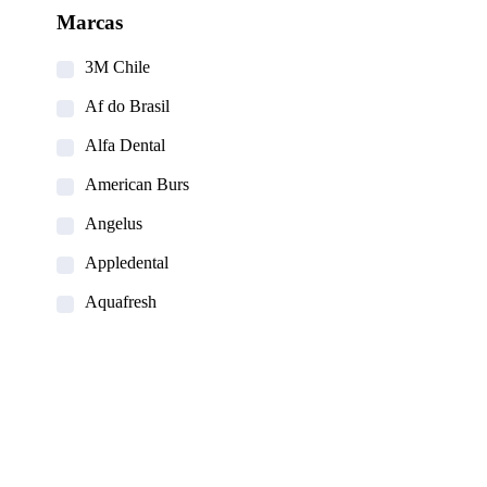
Marcas
3M Chile
Af do Brasil
Alfa Dental
American Burs
Angelus
Appledental
Aquafresh
Becht
Carestream
Clean Carrier
Colgate