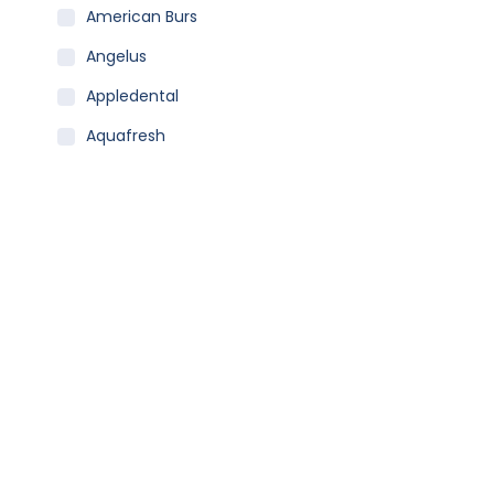
American Burs
Angelus
Appledental
Aquafresh
Becht
Carestream
Clean Carrier
Colgate
Coltene
Curaprox
Dentaid
Dentsply Sirona
Dfl