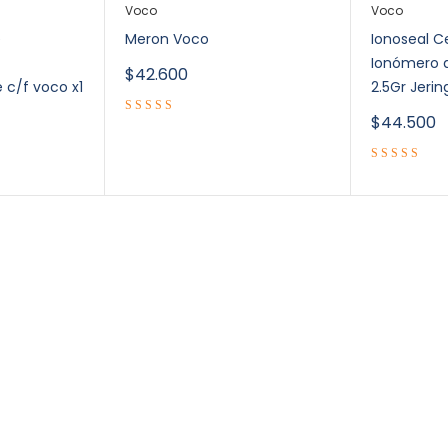
Voco
Voco
e
Meron Voco
Ionoseal 
Ionómero d
$
42.600
 c/f voco x1
2.5Gr Jerin
$
44.500