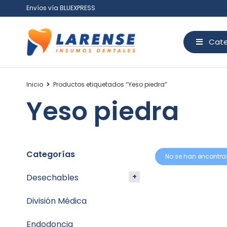
Envíos vía BLUEXPRESS
Cate
Inicio
Productos etiquetados “Yeso piedra”
Yeso piedra
Categorías
No se han encontra
Desechables
División Médica
Endodoncia