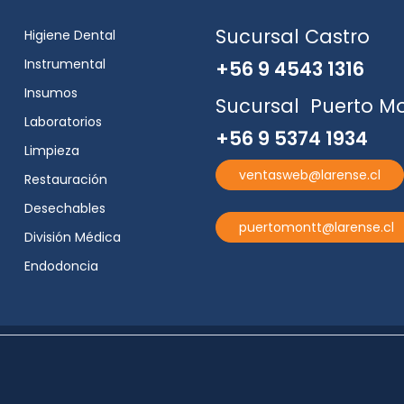
Sucursal Castro
Higiene Dental
Instrumental
+56 9 4543 1316
Insumos
Sucursal Puerto M
Laboratorios
+56 9 5374 1934
Limpieza
ventasweb@larense.cl
Restauración
Desechables
puertomontt@larense.cl
División Médica
Endodoncia