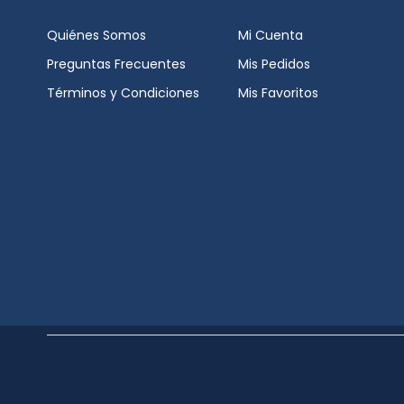
Coltene
Quiénes Somos
Mi Cuenta
Curaprox
Preguntas Frecuentes
Mis Pedidos
Términos y Condiciones
Mis Favoritos
Dentaid
Dentsply Sirona
Dfl
Difem Pharma
Dürr Dental
Ehros
Fgm
Fresh Up
Gc
I-dental