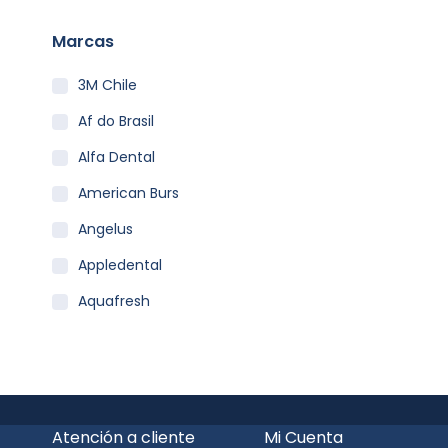
Marcas
3M Chile
Af do Brasil
Alfa Dental
American Burs
Angelus
Appledental
Aquafresh
Becht
Carestream
Clean Carrier
Atención a cliente
Mi Cuenta
Colgate