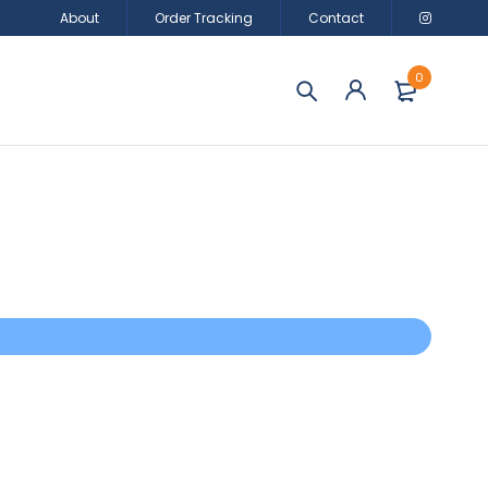
About
Order Tracking
Contact
0