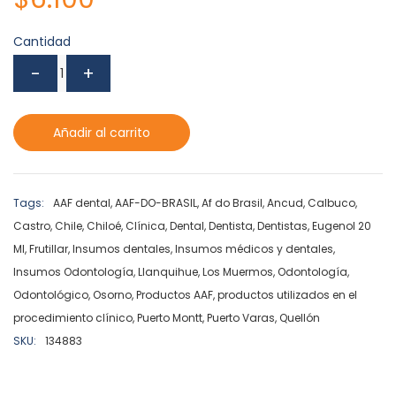
Cantidad
Añadir al carrito
Tags:
AAF dental
,
AAF-DO-BRASIL
,
Af do Brasil
,
Ancud
,
Calbuco
,
Castro
,
Chile
,
Chiloé
,
Clínica
,
Dental
,
Dentista
,
Dentistas
,
Eugenol 20
Ml
,
Frutillar
,
Insumos dentales
,
Insumos médicos y dentales
,
Insumos Odontología
,
Llanquihue
,
Los Muermos
,
Odontología
,
Odontológico
,
Osorno
,
Productos AAF
,
productos utilizados en el
procedimiento clínico
,
Puerto Montt
,
Puerto Varas
,
Quellón
SKU:
134883