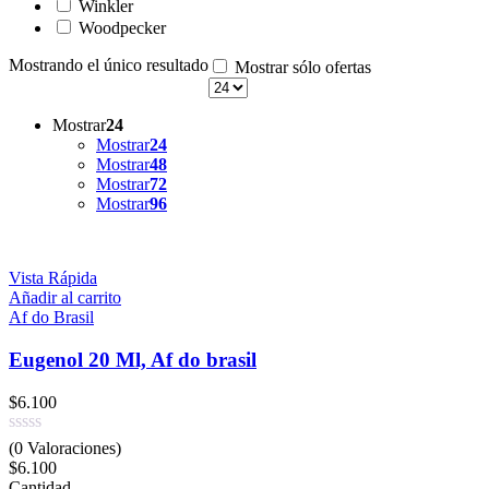
Winkler
Woodpecker
Mostrando el único resultado
Mostrar sólo ofertas
Mostrar
24
Mostrar
24
Mostrar
48
Mostrar
72
Mostrar
96
Vista Rápida
Añadir al carrito
Af do Brasil
Eugenol 20 Ml, Af do brasil
$
6.100
(0 Valoraciones)
$
6.100
Cantidad