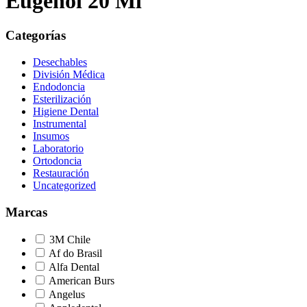
Eugenol 20 Ml
Categorías
Desechables
División Médica
Endodoncia
Esterilización
Higiene Dental
Instrumental
Insumos
Laboratorio
Ortodoncia
Restauración
Uncategorized
Marcas
3M Chile
Af do Brasil
Alfa Dental
American Burs
Angelus