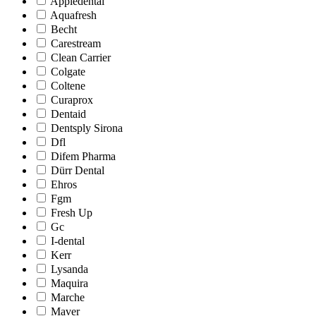
Appledental
Aquafresh
Becht
Carestream
Clean Carrier
Colgate
Coltene
Curaprox
Dentaid
Dentsply Sirona
Dfl
Difem Pharma
Dürr Dental
Ehros
Fgm
Fresh Up
Gc
I-dental
Kerr
Lysanda
Maquira
Marche
Maver