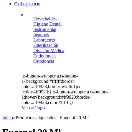
Categorías
Desechables
Higiene Dental
Instrumental
Insumos
Laboratorio
Esterilización
División Médica
Endodoncia
Ortodoncia
.ts-button-wrapper a.ts-button-
1{background:#ffffff;border-
color:#ff9923;border-width:1px
;color:#ff9923;}.ts-button-wrapper a.ts-button-
1:hover{background:#ff9923;border-
color:#ff9923;color:#ffffff;}
Ver catálogo
Inicio
>
Productos etiquetados “Eugenol 20 Ml”