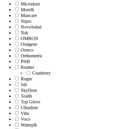
Microdont
Morelli
Muncare
Nipro
NovoSalud
Nsk
OMRON
Oralgene
Ormco
Orthometric
PHB
Reutter
Cranberry
Rogin
Sdi
SkyDent
Tealth
Top Glove
Ultradent
Vitis
Voco
Waterpik