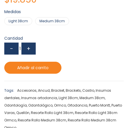
Medidas
Light 38cm
Medium 38cm
Cantidad
Añadir al carrito
Tags:
Accesorios
,
Ancud
,
Bracket
,
Brackets
,
Castro
,
Insumos
dentales
,
Insumos ortodoncia
,
Light 38cm
,
Medium 38cm
,
Odontología
,
Odontológico
,
Ormco
,
Ortodoncia
,
Puerto Montt
,
Puerto
Varas
,
Quellón
,
Resorte Rollo Light 38cm
,
Resorte Rollo Light 38cm
Ormco
,
Resorte Rollo Medium 38cm
,
Resorte Rollo Medium 38cm
Ormco