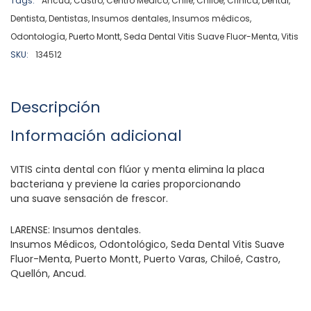
Tags:
Ancud
,
Castro
,
Centro Médico
,
Chile
,
Chiloé
,
Clínica
,
Dental
,
Dentista
,
Dentistas
,
Insumos dentales
,
Insumos médicos
,
Odontología
,
Puerto Montt
,
Seda Dental Vitis Suave Fluor-Menta
,
Vitis
SKU:
134512
Descripción
Información adicional
VITIS cinta dental con flúor y menta elimina la placa
bacteriana y previene la caries proporcionando
una suave sensación de frescor.
LARENSE: Insumos dentales.
Insumos Médicos, Odontológico, Seda Dental Vitis Suave
Fluor-Menta, Puerto Montt, Puerto Varas, Chiloé, Castro,
Quellón, Ancud.