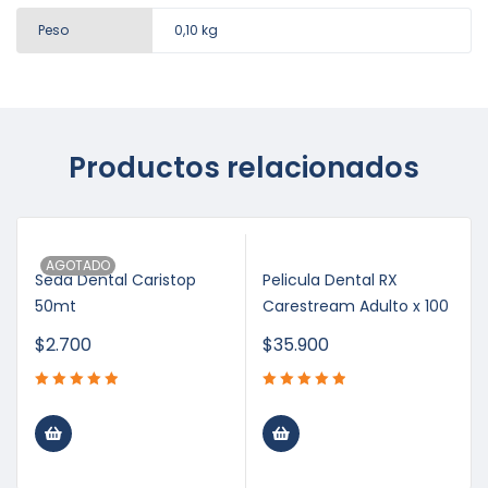
Peso
0,10 kg
Productos relacionados
AGOTADO
Seda Dental Caristop
Pelicula Dental RX
50mt
Carestream Adulto x 100
$
2.700
$
35.900