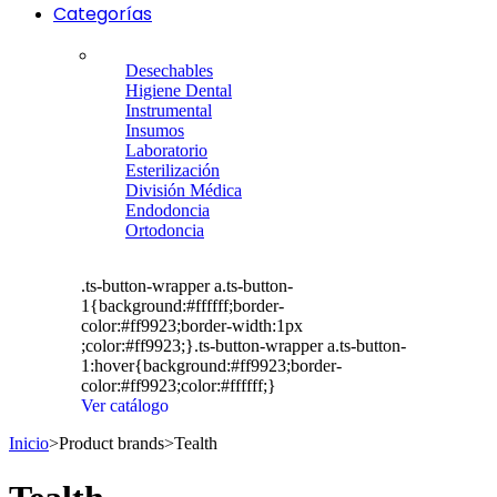
Categorías
Desechables
Higiene Dental
Instrumental
Insumos
Laboratorio
Esterilización
División Médica
Endodoncia
Ortodoncia
.ts-button-wrapper a.ts-button-
1{background:#ffffff;border-
color:#ff9923;border-width:1px
;color:#ff9923;}.ts-button-wrapper a.ts-button-
1:hover{background:#ff9923;border-
color:#ff9923;color:#ffffff;}
Ver catálogo
Inicio
>
Product brands
>
Tealth