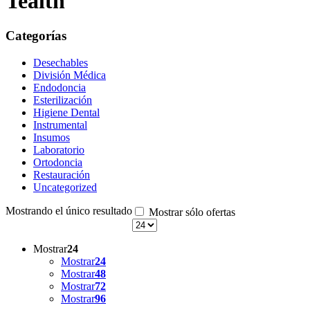
Tealth
Categorías
Desechables
División Médica
Endodoncia
Esterilización
Higiene Dental
Instrumental
Insumos
Laboratorio
Ortodoncia
Restauración
Uncategorized
Mostrando el único resultado
Mostrar sólo ofertas
Mostrar
24
Mostrar
24
Mostrar
48
Mostrar
72
Mostrar
96