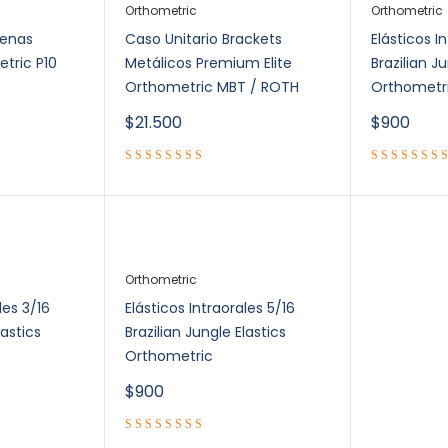
Orthometric
Orthometric
denas
Caso Unitario Brackets
Elásticos I
etric P10
Metálicos Premium Elite
Brazilian J
Orthometric MBT / ROTH
Orthometr
$
21.500
$
900
Orthometric
les 3/16
Elásticos Intraorales 5/16
lastics
Brazilian Jungle Elastics
Orthometric
$
900