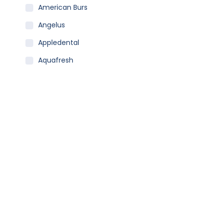
American Burs
Angelus
Appledental
Aquafresh
Becht
Carestream
Clean Carrier
Colgate
Coltene
Curaprox
Dentaid
Dentsply Sirona
Dfl