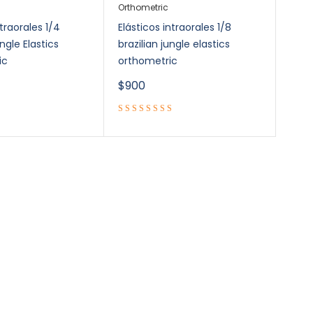
Orthometric
ntraorales 1/4
Elásticos intraorales 1/8
ungle Elastics
brazilian jungle elastics
ic
orthometric
$
900