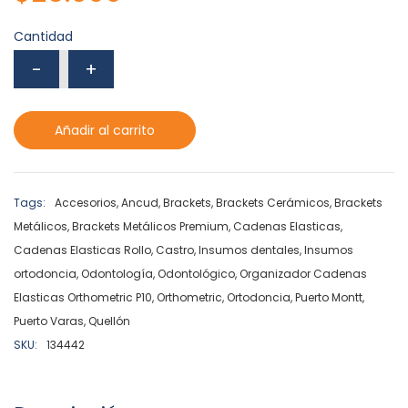
Cantidad
Añadir al carrito
Tags:
Accesorios
,
Ancud
,
Brackets
,
Brackets Cerámicos
,
Brackets
Metálicos
,
Brackets Metálicos Premium
,
Cadenas Elasticas
,
Cadenas Elasticas Rollo
,
Castro
,
Insumos dentales
,
Insumos
ortodoncia
,
Odontología
,
Odontológico
,
Organizador Cadenas
Elasticas Orthometric P10
,
Orthometric
,
Ortodoncia
,
Puerto Montt
,
Puerto Varas
,
Quellón
SKU:
134442