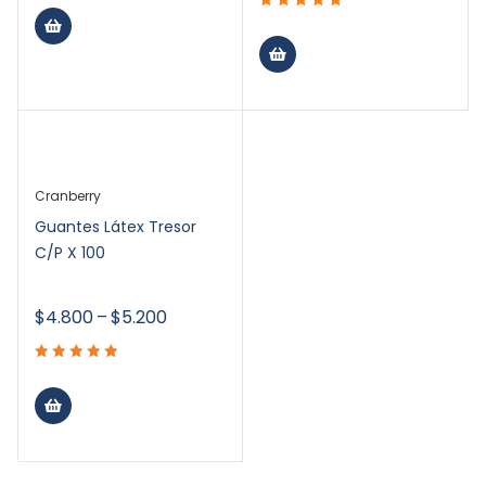
Cranberry
Guantes Látex Tresor
C/P X 100
$
4.800
–
$
5.200