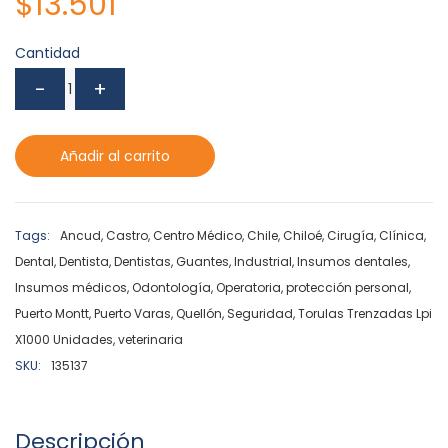
$
13.501
Cantidad
Añadir al carrito
Tags:
Ancud
,
Castro
,
Centro Médico
,
Chile
,
Chiloé
,
Cirugía
,
Clínica
,
Dental
,
Dentista
,
Dentistas
,
Guantes
,
Industrial
,
Insumos dentales
,
Insumos médicos
,
Odontología
,
Operatoria
,
protección personal
,
Puerto Montt
,
Puerto Varas
,
Quellón
,
Seguridad
,
Torulas Trenzadas Lpi
X1000 Unidades
,
veterinaria
SKU:
135137
Descripción