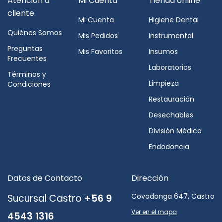
Atención a
Mi Cuenta
Tienda online
cliente
Mi Cuenta
Higiene Dental
Quiénes Somos
Mis Pedidos
Instrumental
Preguntas
Mis Favoritos
Insumos
Frecuentes
Laboratorios
Términos y
Limpieza
Condiciones
Restauración
Desechables
División Médica
Endodoncia
Datos de Contacto
Dirección
Covadonga 647, Castro
Sucursal Castro
+56 9
Ver en el mapa
4543 1316